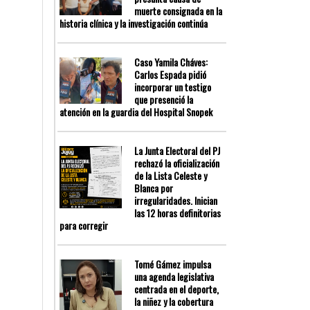
muerte consignada en la
historia clínica y la investigación continúa
Caso Yamila Cháves:
Carlos Espada pidió
incorporar un testigo
que presenció la
atención en la guardia del Hospital Snopek
La Junta Electoral del PJ
rechazó la oficialización
de la Lista Celeste y
Blanca por
irregularidades. Inician
las 12 horas definitorias
para corregir
Tomé Gámez impulsa
una agenda legislativa
centrada en el deporte,
la niñez y la cobertura