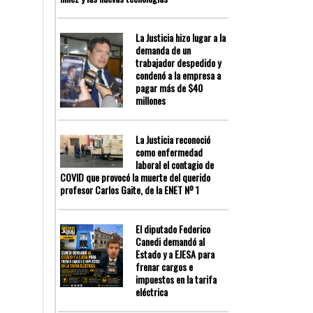
La Justicia hizo lugar a la
demanda de un
trabajador despedido y
condenó a la empresa a
pagar más de $40
millones
La Justicia reconoció
como enfermedad
laboral el contagio de
COVID que provocó la muerte del querido
profesor Carlos Gaite, de la ENET Nº 1
El diputado Federico
Canedi demandó al
Estado y a EJESA para
frenar cargos e
impuestos en la tarifa
eléctrica