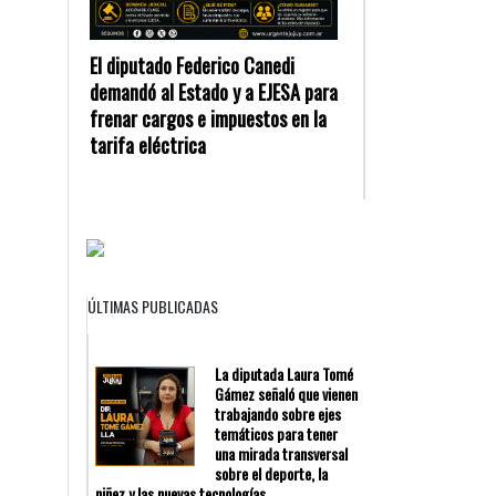
El diputado Federico Canedi
demandó al Estado y a EJESA para
frenar cargos e impuestos en la
tarifa eléctrica
ÚLTIMAS PUBLICADAS
La diputada Laura Tomé
Gámez señaló que vienen
trabajando sobre ejes
temáticos para tener
una mirada transversal
sobre el deporte, la
niñez y las nuevas tecnologías