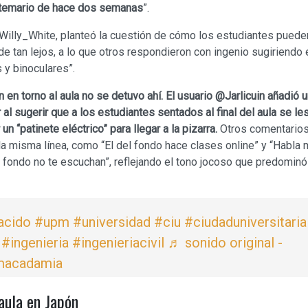
temario de hace dos semanas
”.
Willy_White, planteó la cuestión de cómo los estudiantes puede
de tan lejos, a lo que otros respondieron con ingenio sugiriendo 
 y binoculares”.
 en torno al aula no se detuvo ahí. El usuario @Jarlicuin añadió u
al sugerir que a los estudiantes sentados al final del aula se le
un “patinete eléctrico” para llegar a la pizarra.
Otros comentario
la misma línea, como “El del fondo hace clases online” y “Habla
l fondo no te escuchan”, reflejando el tono jocoso que predominó
acido
#upm
#universidad
#ciu
#ciudaduniversitaria
#ingenieria
#ingenieriacivil
♬ sonido original -
macadamia
aula en Japón