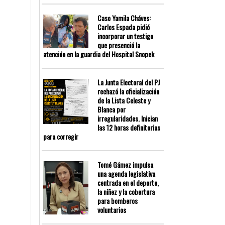
Caso Yamila Cháves:
Carlos Espada pidió
incorporar un testigo
que presenció la
atención en la guardia del Hospital Snopek
La Junta Electoral del PJ
rechazó la oficialización
de la Lista Celeste y
Blanca por
irregularidades. Inician
las 12 horas definitorias
para corregir
Tomé Gámez impulsa
una agenda legislativa
centrada en el deporte,
la niñez y la cobertura
para bomberos
voluntarios