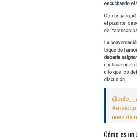
escuchando el 
Otro usuario, @
el pizarrón des
de “telescopios
La conversación
toque de humor 
debería asignar 
continuaron en 
alto que los de
discusión.
@culo__
#etsiccp
nuez.de.
Cómo es un 