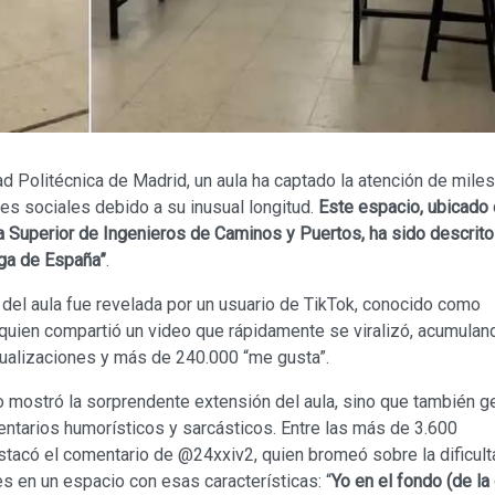
ad Politécnica de Madrid, un aula ha captado la atención de mile
es sociales debido a su inusual longitud.
Este espacio, ubicado 
a Superior de Ingenieros de Caminos y Puertos, ha sido descrit
rga de España”
.
 del aula fue revelada por un usuario de TikTok, conocido como
quien compartió un video que rápidamente se viralizó, acumulan
sualizaciones y más de 240.000 “me gusta”.
o mostró la sorprendente extensión del aula, sino que también g
ntarios humorísticos y sarcásticos. Entre las más de 3.600
stacó el comentario de @24xxiv2, quien bromeó sobre la dificult
es en un espacio con esas características: “
Yo en el fondo (de la