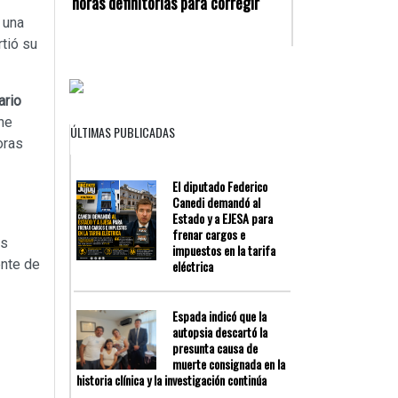
horas definitorias para corregir
 una
tió su
ario
ne
ÚLTIMAS PUBLICADAS
oras
El diputado Federico
Canedi demandó al
Estado y a EJESA para
frenar cargos e
os
impuestos en la tarifa
ente de
eléctrica
Espada indicó que la
autopsia descartó la
presunta causa de
muerte consignada en la
historia clínica y la investigación continúa