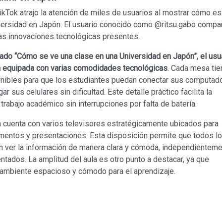
ikTok atrajo la atención de miles de usuarios al mostrar cómo es
versidad en Japón. El usuario conocido como @ritsu.gabo compar
as innovaciones tecnológicas presentes.
ulado “Cómo se ve una clase en una Universidad en Japón”, el usu
a equipada con varias comodidades tecnológicas
. Cada mesa tie
nibles para que los estudiantes puedan conectar sus computad
gar sus celulares sin dificultad. Este detalle práctico facilita la
 trabajo académico sin interrupciones por falta de batería.
a cuenta con varios televisores estratégicamente ubicados para
mentos y presentaciones. Esta disposición permite que todos l
 ver la información de manera clara y cómoda, independientem
tados. La amplitud del aula es otro punto a destacar, ya que
 ambiente espacioso y cómodo para el aprendizaje.