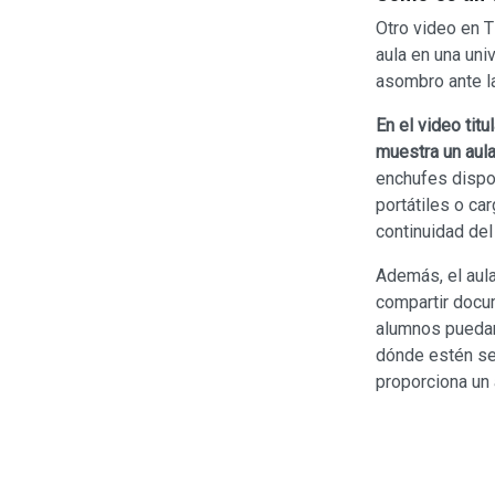
Otro video en T
aula en una uni
asombro ante l
En el video tit
muestra un aul
enchufes dispo
portátiles o car
continuidad del
Además, el aul
compartir docu
alumnos puedan
dónde estén sen
proporciona un