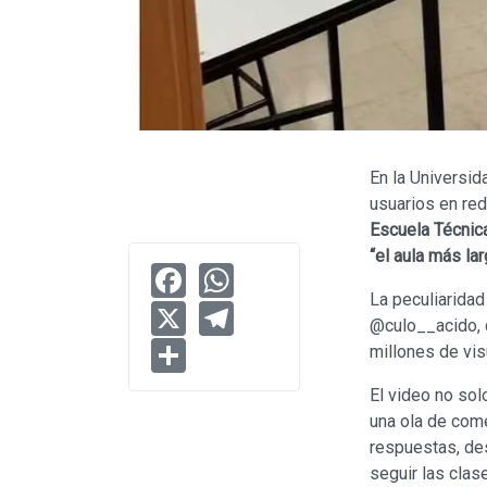
En la Universid
usuarios en red
Escuela Técnic
“el aula más la
Facebook
WhatsApp
La peculiaridad
X
Telegram
@culo__acido, 
Share
millones de vi
El video no sol
una ola de come
respuestas, de
seguir las clas