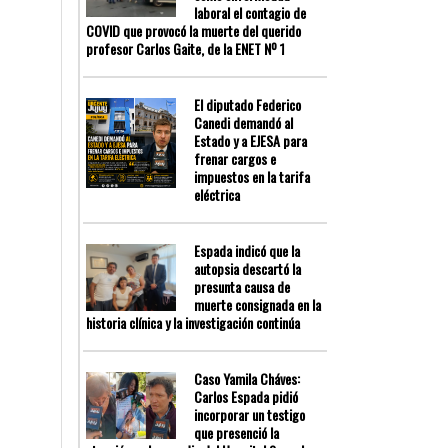
laboral el contagio de
COVID que provocó la muerte del querido
profesor Carlos Gaite, de la ENET Nº 1
El diputado Federico
Canedi demandó al
Estado y a EJESA para
frenar cargos e
impuestos en la tarifa
eléctrica
Espada indicó que la
autopsia descartó la
presunta causa de
muerte consignada en la
historia clínica y la investigación continúa
Caso Yamila Cháves:
Carlos Espada pidió
incorporar un testigo
que presenció la